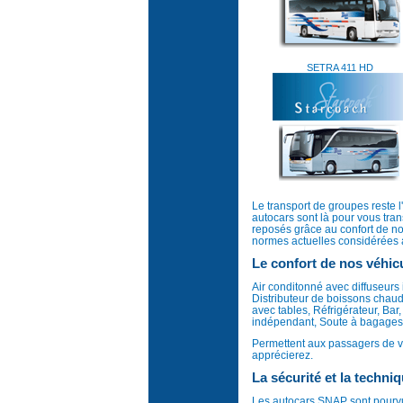
SETRA 411 HD
Le transport de groupes reste l
autocars sont là pour vous tran
reposés grâce au confort de nos
normes actuelles considérées 
Le confort de nos véhic
Air conditonné avec diffuseurs i
Distributeur de boissons chaude
avec tables, Réfrigérateur, Bar
indépendant, Soute à bagages 
Permettent aux passagers de v
apprécierez.
La sécurité et la techni
Les autocars SNAP sont pourvu