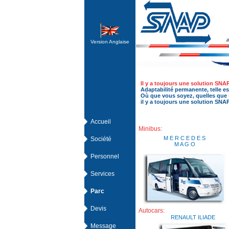
Version Anglaise
Il y a toujours une solution SNAP
Adaptabilité permanente, telle est
Où que vous soyez, quelles que s
il y a toujours une solution SNAP
Accueil
Minibus:
M E R C E D E S
Société
M A G O
Personnel
Services
Parc
Devis
Autocars:
RENAULT ILIADE
Message