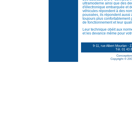
ultramoderne ainsi que des de
d'électronique embarquée et de 
véhicules répondent à des nor
poussées, ils répondent aussi 
toujours plus confortablement 
de fonctionnement et leur qual
Leur technique obéit aux norm
et les devance même pour votre 
9-11, rue Albert Mourlan
Tél. 01 43 
Conception
Copyright © 200